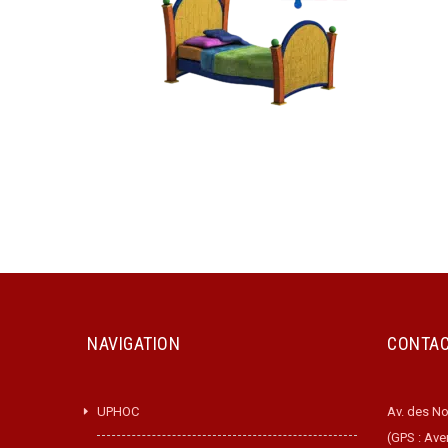
NAVIGATION
CONTA
UPHOC
Av. des No
(GPS : Ave