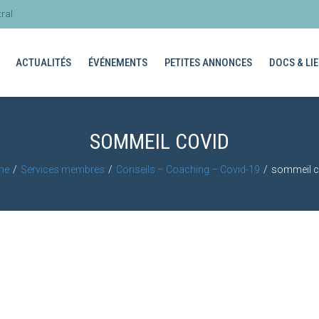
ral
ACTUALITÉS
ÉVÉNEMENTS
PETITES ANNONCES
DOCS & LIE
SOMMEIL COVID
me
Services membres
Conseils – Coaching – Covid-19
sommeil c