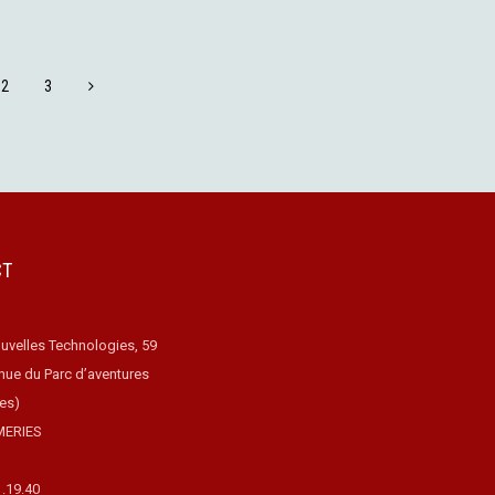
2
3
CT
uvelles Technologies, 59
nue du Parc d’aventures
ues)
MERIES
1.19.40