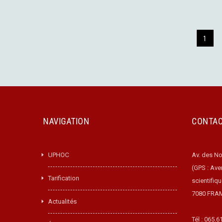
1
NAVIGATION
CONTA
UPHOC
Av. des No
(GPS : Ave
Tarification
scientifiq
7080 FRA
Actualités
Tél : 065.6