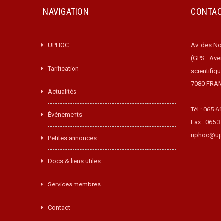
NAVIGATION
CONTA
UPHOC
Av. des No
(GPS : Ave
Tarification
scientifiq
7080 FRA
Actualités
Tél : 065.6
Événements
Fax : 065.
uphoc@up
Petites annonces
Docs & liens utiles
Services membres
Contact