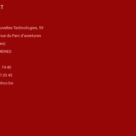
CT
uvelles Technologies, 59
nue du Parc d’aventures
ues)
MERIES
1.19.40
31.33.45
hoc.be