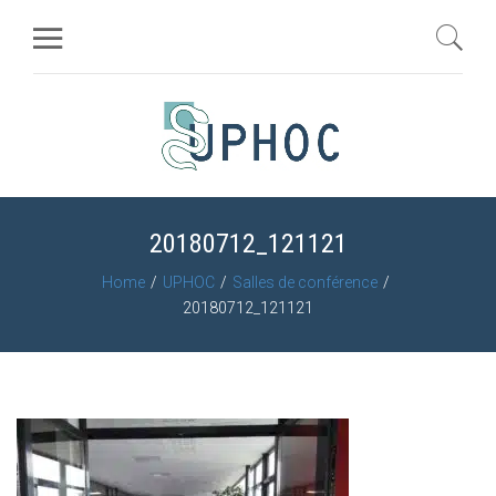
20180712_121121
Home
UPHOC
Salles de conférence
20180712_121121