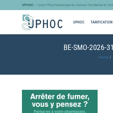
UPHOC
— Union Pharmaceutique du Hainaut Occidental et Cent
UPHOC
TARIFICATION
BE-SMO-2026-3
Home