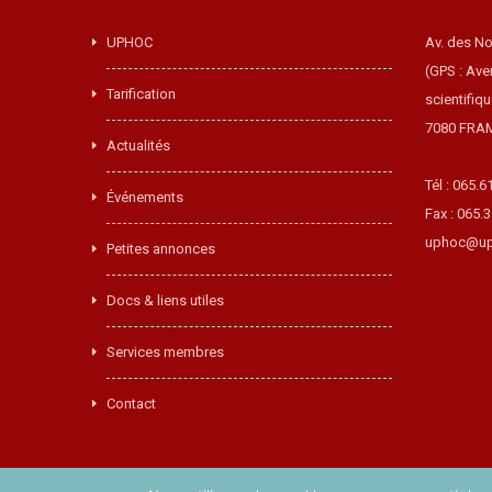
UPHOC
Av. des No
(GPS : Ave
Tarification
scientifiq
7080 FRA
Actualités
Tél : 065.6
Événements
Fax : 065.
uphoc@up
Petites annonces
Docs & liens utiles
Services membres
Contact