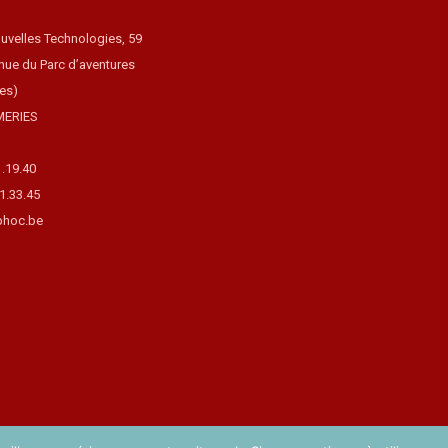
uvelles Technologies, 59
nue du Parc d’aventures
ues)
MERIES
1.19.40
31.33.45
hoc.be