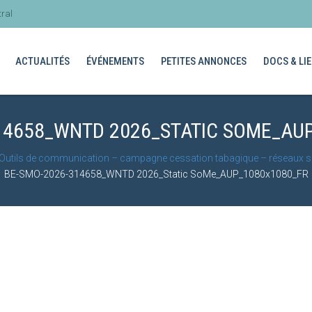
ral
ACTUALITÉS
ÉVÉNEMENTS
PETITES ANNONCES
DOCS & LIE
14658_WNTD 2026_STATIC SOME_AU
Outils de communication – campagne cessation tabagique – réseaux 
BE-SMO-2026-314658_WNTD 2026_Static SoMe_AUP_1080x1080_FR