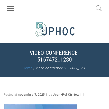
VIDEO-CONFERENCE-
5167472_1280
Home
video-conference-5167472_1280
Posted at
novembre 7, 2025
by
Jean-Pol Cirriez
in