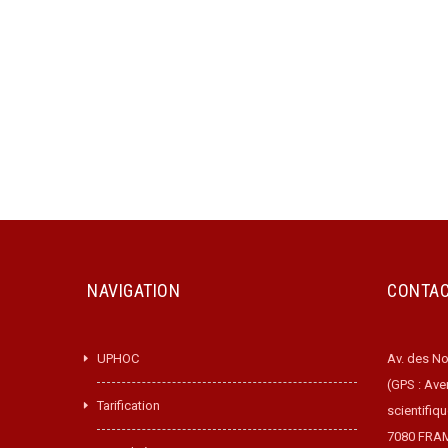
Pays
Emplacement avec des évèn
NAVIGATION
CONTA
UPHOC
Av. des No
(GPS : Ave
Tarification
scientifiq
7080 FRA