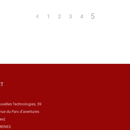
5
1
2
3
4
ements ?
CT
uvelles Technologies, 59
nue du Parc d’aventures
ues)
MERIES