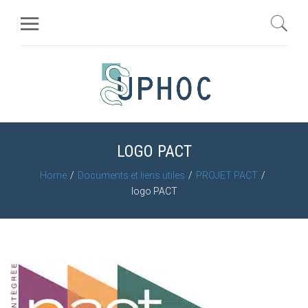
LOGO PACT
Home
Documents et liens utiles
PROJET PACT
logo PACT