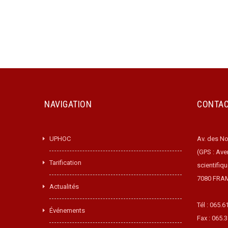
NAVIGATION
CONTA
UPHOC
Av. des No
(GPS : Ave
Tarification
scientifiq
7080 FRA
Actualités
Tél : 065.6
Événements
Fax : 065.