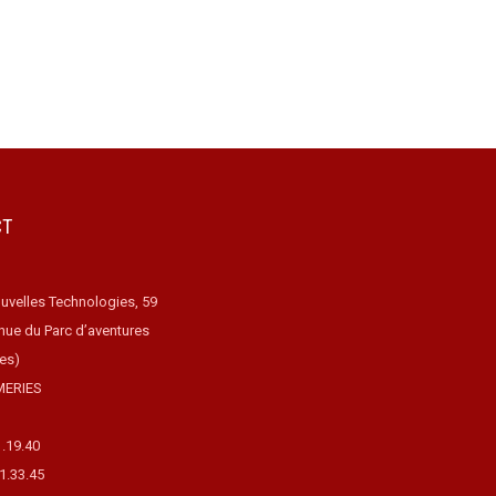
CT
uvelles Technologies, 59
nue du Parc d’aventures
ues)
MERIES
1.19.40
31.33.45