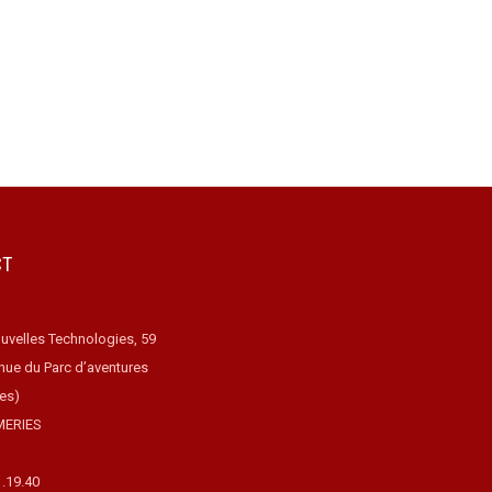
CT
uvelles Technologies, 59
nue du Parc d’aventures
ues)
MERIES
1.19.40