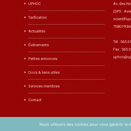
UPHOC
Av. des No
(GPS : Ave
Tarification
scientifiq
7080 FRA
Actualités
Tél : 065.6
Événements
Fax : 065.
uphoc@up
Petites annonces
Docs & liens utiles
Services membres
Contact
Nous utilisons des cookies pour vous garantir la m
Copyright © 2017 UPHOC. Réalisé par
Easy-Concept
.