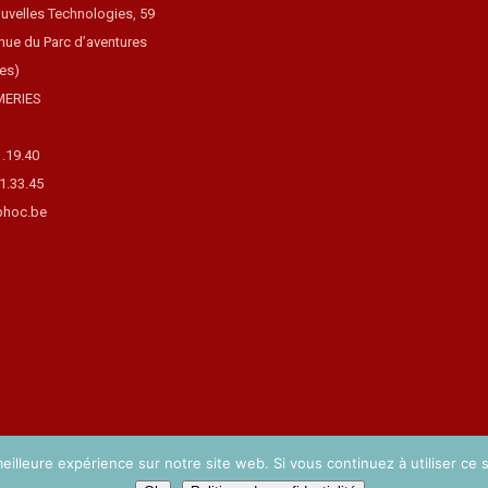
uvelles Technologies, 59
nue du Parc d’aventures
ues)
MERIES
1.19.40
31.33.45
hoc.be
eilleure expérience sur notre site web. Si vous continuez à utiliser ce