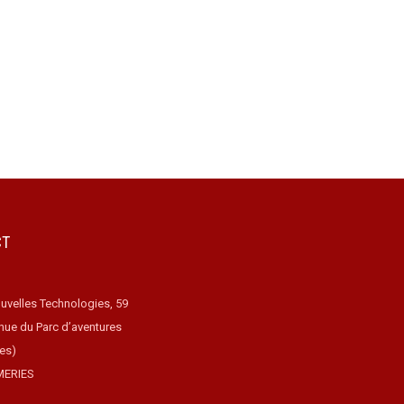
CT
uvelles Technologies, 59
nue du Parc d’aventures
ues)
MERIES