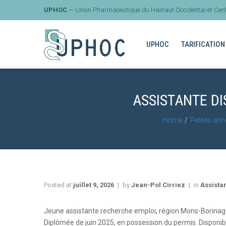
UPHOC
— Union Pharmaceutique du Hainaut Occidental et Cent
UPHOC
TARIFICATION
ASSISTANTE D
Home
Petites an
Posted at
juillet 9, 2026
by
Jean-Pol Cirriez
in
Assista
Jeune assistante recherche emploi, région Mons-Borinage
Diplômée de juin 2025, en possession du permis. Disponibl