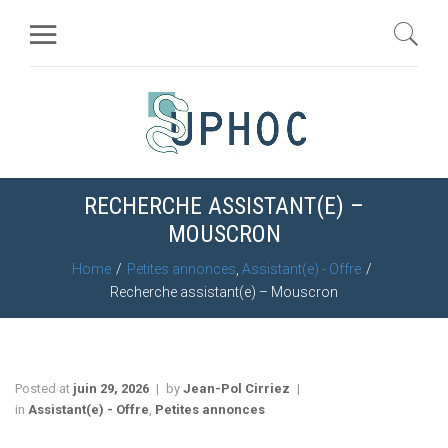
RECHERCHE ASSISTANT(E) –
MOUSCRON
Home
Petites annonces
,
Assistant(e) - Offre
Recherche assistant(e) – Mouscron
Posted at
juin 29, 2026
by
Jean-Pol Cirriez
in
Assistant(e) - Offre
,
Petites annonces