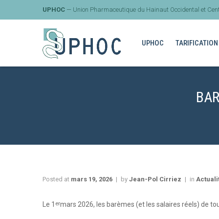
UPHOC
— Union Pharmaceutique du Hainaut Occidental et Cent
UPHOC
TARIFICATION
BAR
Posted at
mars 19, 2026
by
Jean-Pol Cirriez
in
Actuali
er
Le 1
mars 2026, les barèmes (et les salaires réels) de t