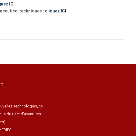
quez ICI
aceutico-techniques :
cliquez ICI
CT
uvelles Technologies, 59
nue du Parc d’aventures
ues)
MERIES