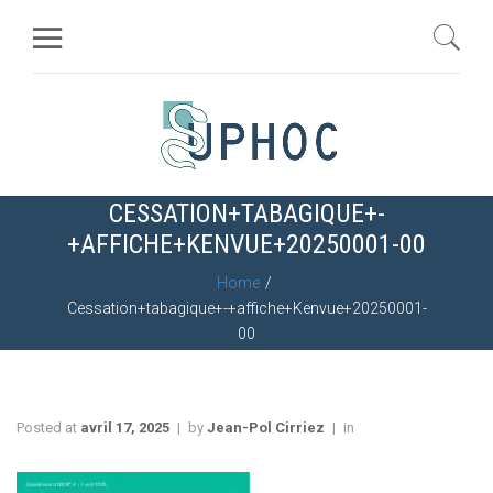
CESSATION+TABAGIQUE+-
+AFFICHE+KENVUE+20250001-00
Home
Cessation+tabagique+-+affiche+Kenvue+20250001-
00
Posted at
avril 17, 2025
by
Jean-Pol Cirriez
in