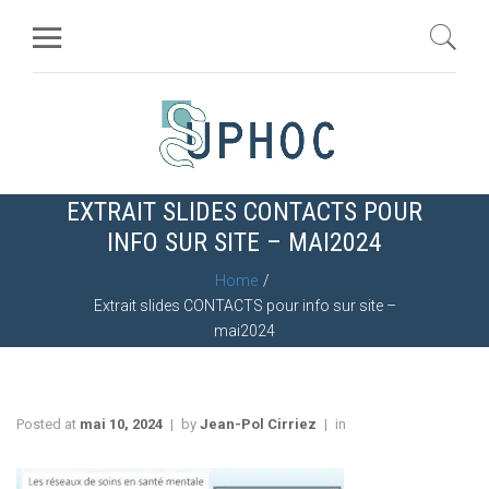
EXTRAIT SLIDES CONTACTS POUR
INFO SUR SITE – MAI2024
Home
Extrait slides CONTACTS pour info sur site –
mai2024
Posted at
mai 10, 2024
by
Jean-Pol Cirriez
in