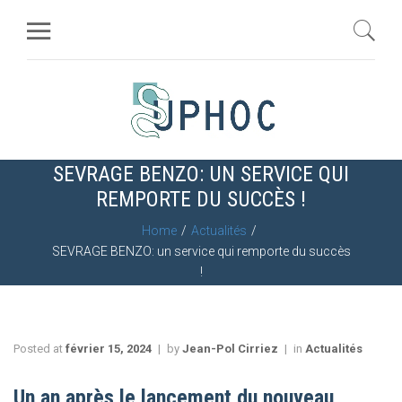
SEVRAGE BENZO: UN SERVICE QUI
REMPORTE DU SUCCÈS !
Home
Actualités
SEVRAGE BENZO: un service qui remporte du succès
!
Posted at
février 15, 2024
by
Jean-Pol Cirriez
in
Actualités
Un an après le lancement du nouveau