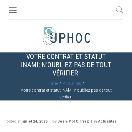
VOTRE CONTRAT ET STATUT
INAMI: N’OUBLIEZ PAS DE TOUT
VÉRIFIER!
Home
Actualités
Votre contrat et statut INAMI: n’oubliez pas de tout
vérifier!
Posted at
juillet 24, 2023
by
Jean-Pol Cirriez
in
Actualités