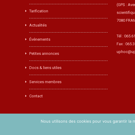
(GPS : Ave
Tarification
scientifiq
7080 FRA
Actualités
Tél : 065.6
Événements
Fax : 065.
uphoc@up
Petites annonces
Docs & liens utiles
Services membres
Contact
Nous utilisons des cookies pour vous garantir la m
Copyright © 2017 UPHOC. Réalisé par
Easy-Concept
.