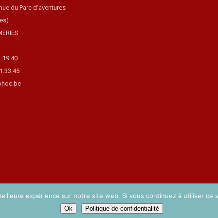
nue du Parc d’aventures
ues)
MERIES
1.19.40
31.33.45
hoc.be
eilleure expérience sur notre site web. Si vous continuez à utiliser ce
Ok
Politique de confidentialité