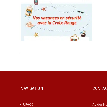
NAVIGATION
CONTA
UPHOC
Av. des No