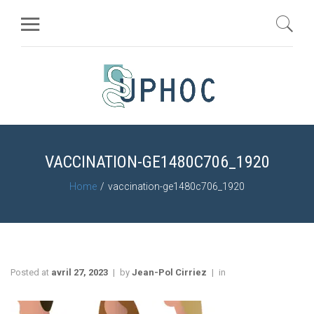
VACCINATION-GE1480C706_1920
Home
vaccination-ge1480c706_1920
Posted at
avril 27, 2023
by
Jean-Pol Cirriez
in