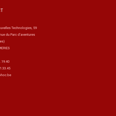
CT
uvelles Technologies, 59
nue du Parc d’aventures
ues)
MERIES
1.19.40
31.33.45
hoc.be