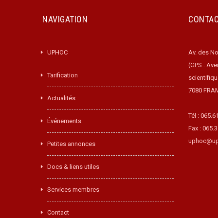
NAVIGATION
CONTA
UPHOC
Av. des No
(GPS : Ave
Tarification
scientifiq
7080 FRA
Actualités
Tél : 065.6
Événements
Fax : 065.
uphoc@up
Petites annonces
Docs & liens utiles
Services membres
Contact