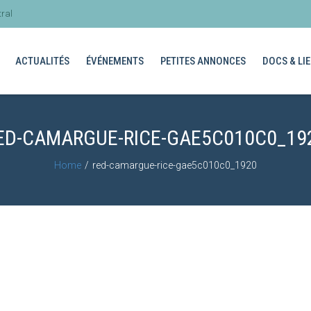
ral
ACTUALITÉS
ÉVÉNEMENTS
PETITES ANNONCES
DOCS & LIE
ED-CAMARGUE-RICE-GAE5C010C0_19
Home
red-camargue-rice-gae5c010c0_1920