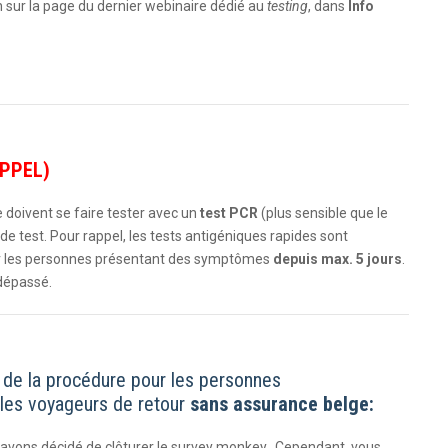
on sur la page du dernier webinaire dédié au
testing
, dans
Info
PPEL)
doivent se faire tester avec un
test PCR
(plus sensible que le
de test. Pour rappel, les tests antigéniques rapides sont
ur les personnes présentant des symptômes
depuis max. 5 jours
.
 dépassé.
 de la procédure pour les personnes
les voyageurs de retour
sans assurance belge:
us avons décidé de clôturer le survey monkey. Cependant, vous