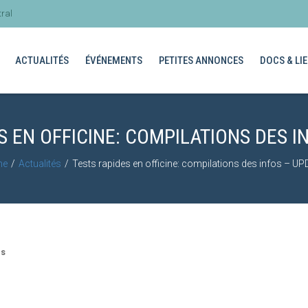
ral
ACTUALITÉS
ÉVÉNEMENTS
PETITES ANNONCES
DOCS & LIE
S EN OFFICINE: COMPILATIONS DES I
me
Actualités
Tests rapides en officine: compilations des infos – U
és