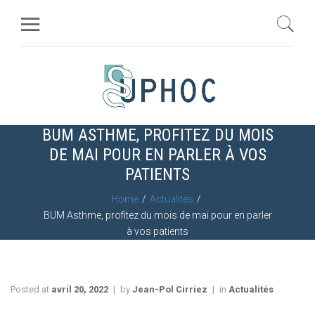
BUM ASTHME, PROFITEZ DU MOIS
DE MAI POUR EN PARLER À VOS
PATIENTS
Home
Actualités
BUM Asthme, profitez du mois de mai pour en parler
à vos patients
Posted at
avril 20, 2022
by
Jean-Pol Cirriez
in
Actualités