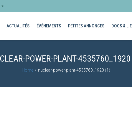
ral
ACTUALITÉS
ÉVÉNEMENTS
PETITES ANNONCES
DOCS & LIE
CLEAR-POWER-PLANT-4535760_1920 
Home
nuclear-power-plant-4535760_1920 (1)