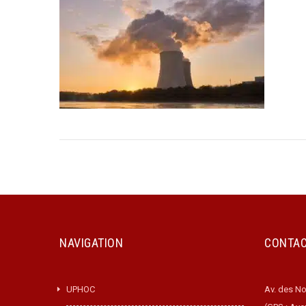
NAVIGATION
CONTA
UPHOC
Av. des No