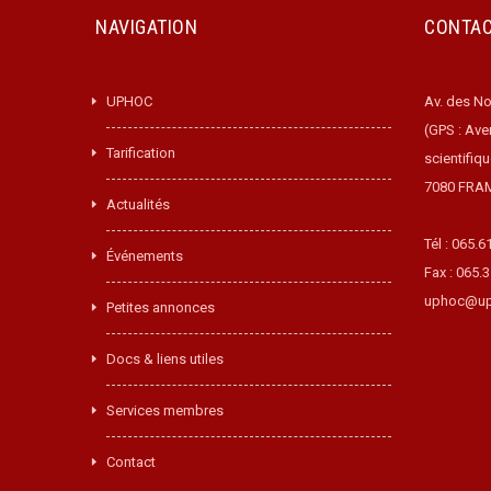
NAVIGATION
CONTA
UPHOC
Av. des No
(GPS : Ave
Tarification
scientifiq
7080 FRA
Actualités
Tél : 065.6
Événements
Fax : 065.
uphoc@up
Petites annonces
Docs & liens utiles
Services membres
Contact