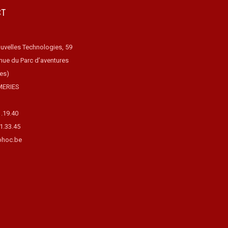
CT
uvelles Technologies, 59
nue du Parc d’aventures
ues)
MERIES
1.19.40
31.33.45
hoc.be