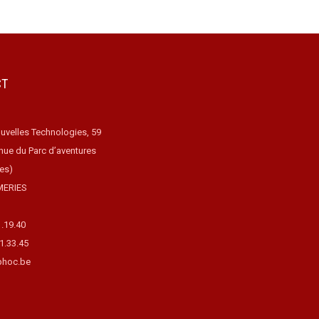
CT
uvelles Technologies, 59
nue du Parc d’aventures
ues)
MERIES
1.19.40
31.33.45
hoc.be