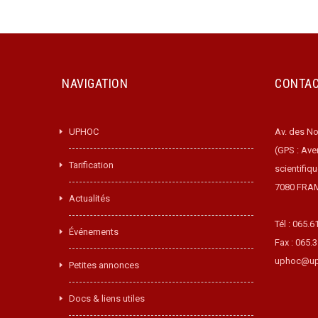
NAVIGATION
CONTA
UPHOC
Av. des No
(GPS : Ave
Tarification
scientifiq
7080 FRA
Actualités
Tél : 065.6
Événements
Fax : 065.
uphoc@up
Petites annonces
Docs & liens utiles