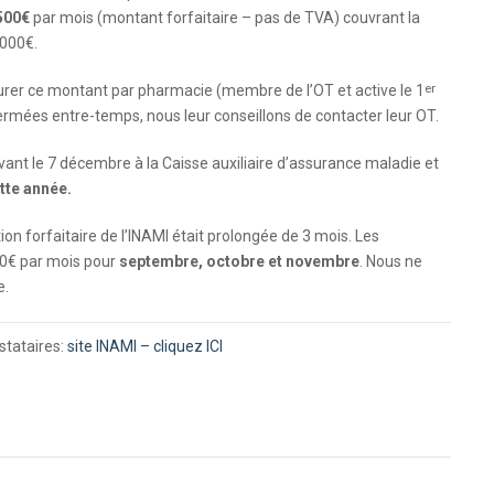
500€
par mois (montant forfaitaire – pas de TVA) couvrant la
.000€.
er
rer ce montant par pharmacie (membre de l’OT et active le 1
ermées entre-temps, nous leur conseillons de contacter leur OT.
vant le 7 décembre à la Caisse auxiliaire d’assurance maladie et
tte année.
n forfaitaire de l’INAMI était prolongée de 3 mois. Les
0€ par mois pour
septembre, octobre et novembre
. Nous ne
e.
estataires:
site INAMI – cliquez ICI