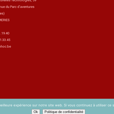
uvelles Technologies, 59
nue du Parc d’aventures
ues)
MERIES
1.19.40
31.33.45
hoc.be
eilleure expérience sur notre site web. Si vous continuez à utiliser ce
Ok
Politique de confidentialité