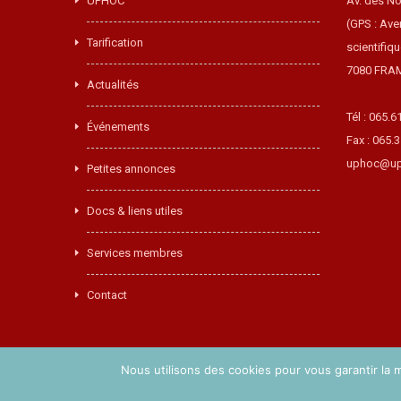
UPHOC
Av. des No
(GPS : Ave
Tarification
scientifiq
7080 FRA
Actualités
Tél : 065.6
Événements
Fax : 065.
uphoc@up
Petites annonces
Docs & liens utiles
Services membres
Contact
Nous utilisons des cookies pour vous garantir la m
Copyright © 2017 UPHOC. Réalisé par
Easy-Concept
.