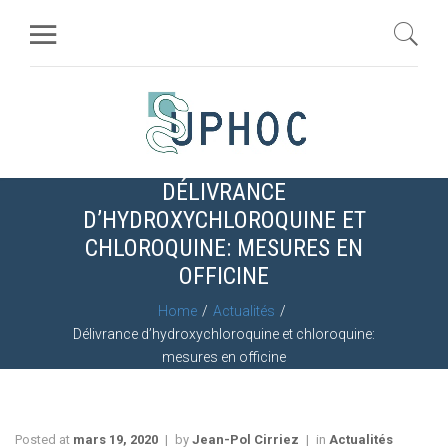
DÉLIVRANCE
D’HYDROXYCHLOROQUINE ET
CHLOROQUINE: MESURES EN
OFFICINE
Home
Actualités
Délivrance d’hydroxychloroquine et chloroquine:
mesures en officine
Posted at
mars 19, 2020
by
Jean-Pol Cirriez
in
Actualités