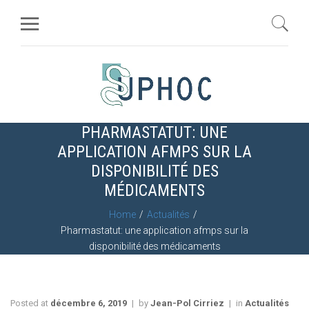
PHARMASTATUT: UNE
APPLICATION AFMPS SUR LA
DISPONIBILITÉ DES
MÉDICAMENTS
Home
Actualités
Pharmastatut: une application afmps sur la
disponibilité des médicaments
Posted at
décembre 6, 2019
by
Jean-Pol Cirriez
in
Actualités