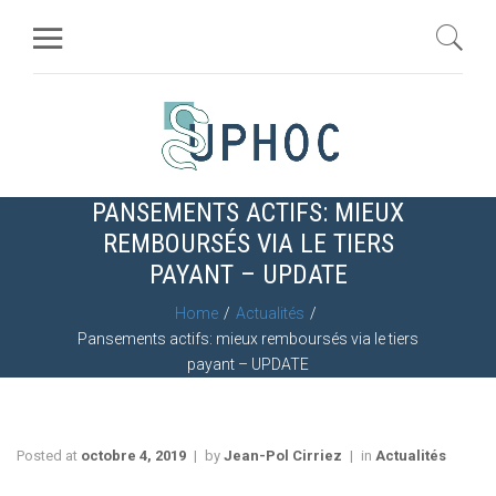
PANSEMENTS ACTIFS: MIEUX
REMBOURSÉS VIA LE TIERS
PAYANT – UPDATE
Home
Actualités
Pansements actifs: mieux remboursés via le tiers
payant – UPDATE
Posted at
octobre 4, 2019
by
Jean-Pol Cirriez
in
Actualités