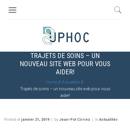
TRAJETS DE SOINS – UN
NOUVEAU SITE WEB POUR VOUS
AIDER!
Home
Actualités
Trajets de soins – un nouveau site web pour vous
aider!
Posted at
janvier 21, 2019
by
Jean-Pol Cirriez
in
Actualités