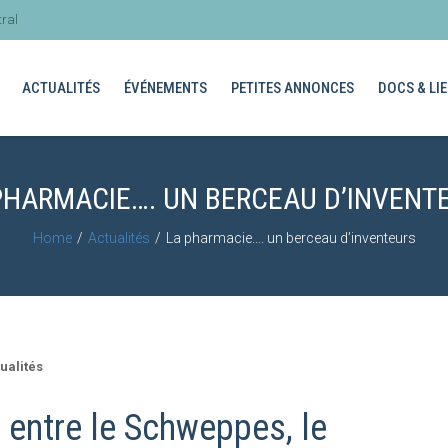
ral
ACTUALITÉS
ÉVÉNEMENTS
PETITES ANNONCES
DOCS & LIE
PHARMACIE…. UN BERCEAU D’INVENT
Home
Actualités
La pharmacie…. un berceau d’inventeurs
ualités
 entre le Schweppes, le