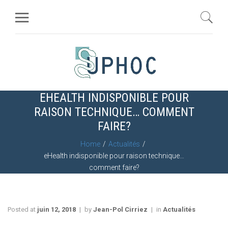
EHEALTH INDISPONIBLE POUR
RAISON TECHNIQUE… COMMENT
FAIRE?
Home
Actualités
eHealth indisponible pour raison technique…
comment faire?
Posted at
juin 12, 2018
by
Jean-Pol Cirriez
in
Actualités