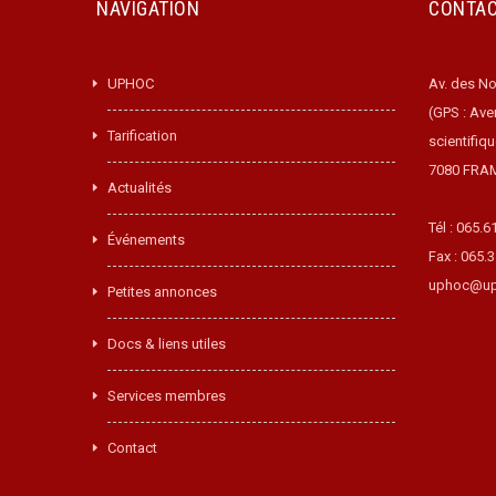
NAVIGATION
CONTA
UPHOC
Av. des No
(GPS : Ave
Tarification
scientifiq
7080 FRA
Actualités
Tél : 065.6
Événements
Fax : 065.
uphoc@up
Petites annonces
Docs & liens utiles
Services membres
Contact