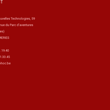
CT
uvelles Technologies, 59
nue du Parc d’aventures
ues)
MERIES
1.19.40
31.33.45
hoc.be