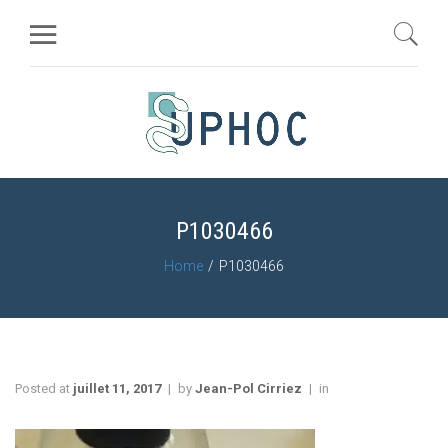
P1030466
Home
P1030466
Posted at
juillet 11, 2017
by
Jean-Pol Cirriez
in