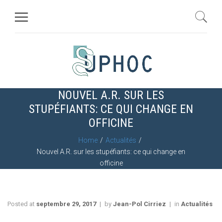
NOUVEL A.R. SUR LES
STUPÉFIANTS: CE QUI CHANGE EN
OFFICINE
Home
Actualités
Nouvel A.R. sur les stupéfiants: ce qui change en
officine
Posted at
septembre 29, 2017
by
Jean-Pol Cirriez
in
Actualités