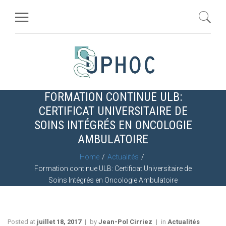
FORMATION CONTINUE ULB:
CERTIFICAT UNIVERSITAIRE DE
SOINS INTÉGRÉS EN ONCOLOGIE
AMBULATOIRE
Home
Actualités
Formation continue ULB: Certificat Universitaire de
Soins Intégrés en Oncologie Ambulatoire
Posted at
juillet 18, 2017
by
Jean-Pol Cirriez
in
Actualités