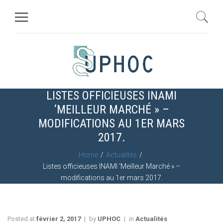
LISTES OFFICIEUSES INAMI
‘MEILLEUR MARCHÉ » –
MODIFICATIONS AU 1ER MARS
2017.
Home
Actualités
Listes officieuses INAMI ‘Meilleur Marché » –
modifications au 1er mars 2017.
Posted at
février 2, 2017
by
UPHOC
in
Actualités