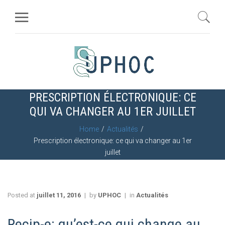
PRESCRIPTION ÉLECTRONIQUE: CE
QUI VA CHANGER AU 1ER JUILLET
Home
Actualités
Prescription électronique: ce qui va changer au 1er
juillet
Posted at
juillet 11, 2016
by
UPHOC
in
Actualités
Recip-e: qu’est-ce qui change au