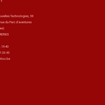
CT
uvelles Technologies, 59
nue du Parc d’aventures
ues)
MERIES
1.19.40
31.33.45
hoc.be