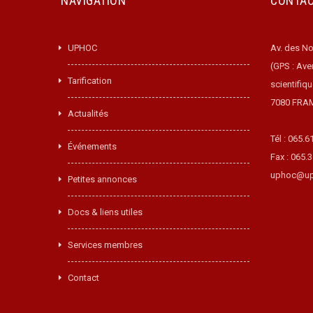
NAVIGATION
CONTA
UPHOC
Av. des No
(GPS : Ave
Tarification
scientifiq
7080 FRA
Actualités
Tél : 065.6
Événements
Fax : 065.
uphoc@up
Petites annonces
Docs & liens utiles
Services membres
Contact